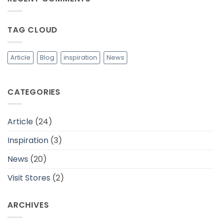
Fashion
Memilih
yang
Bahan
Lebih
Baju
Berkelanjutan
yang
TAG CLOUD
Adem
dan
Cocok
Untuk
Daerah
Article
Blog
inspiration
News
Tropis
CATEGORIES
Article
(24)
Inspiration
(3)
News
(20)
Visit Stores
(2)
ARCHIVES