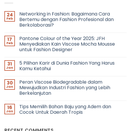
Networking in Fashion: Bagaimana Cara
24
Feb
Bertemu dengan Fashion Profesional dan
Berkolaborasi?
No
Comments
Pantone Colour of the Year 2025: JFH
17
on
Networking
Feb
Menyediakan Kain Viscose Mocha Mousse
in
untuk Fashion Designer
Fashion:
Bagaimana
No
Cara
Comments
Bertemu
5 Pilihan Karir di Dunia Fashion Yang Harus
31
on
dengan
Pantone
Jan
Kamu Ketahui
Fashion
Colour
Profesional
of
No
dan
the
Comments
Berkolaborasi?
Peran Viscose Biodegradable dalam
30
Year
on
2025:
5
Jan
Mewujudkan Industri Fashion yang Lebih
JFH
Pilihan
Berkelanjutan
Menyediakan
Karir
Kain
di
No
Viscose
Dunia
Comments
Mocha
Fashion
Tips Memilih Bahan Baju yang Adem dan
16
on
Mousse
Yang
Peran
Jan
Cocok Untuk Daerah Tropis
untuk
Harus
Viscose
Fashion
Kamu
Biodegradable
No
Designer
Ketahui
dalam
Comments
Mewujudkan
on
RECENT COMMENTS
Industri
Tips