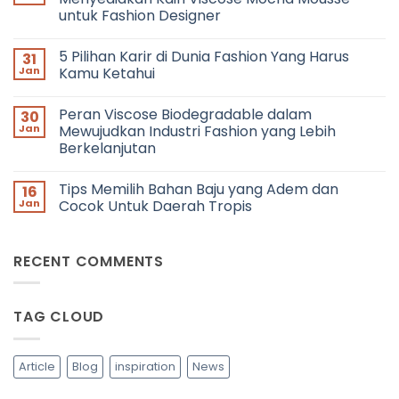
in
untuk Fashion Designer
Fashion:
Bagaimana
No
Cara
Comments
Bertemu
5 Pilihan Karir di Dunia Fashion Yang Harus
31
on
dengan
Pantone
Jan
Kamu Ketahui
Fashion
Colour
Profesional
of
No
dan
the
Comments
Berkolaborasi?
Peran Viscose Biodegradable dalam
30
Year
on
2025:
5
Jan
Mewujudkan Industri Fashion yang Lebih
JFH
Pilihan
Berkelanjutan
Menyediakan
Karir
Kain
di
No
Viscose
Dunia
Comments
Mocha
Fashion
Tips Memilih Bahan Baju yang Adem dan
16
on
Mousse
Yang
Peran
Jan
Cocok Untuk Daerah Tropis
untuk
Harus
Viscose
Fashion
Kamu
Biodegradable
No
Designer
Ketahui
dalam
Comments
Mewujudkan
on
RECENT COMMENTS
Industri
Tips
Fashion
Memilih
yang
Bahan
Lebih
Baju
Berkelanjutan
yang
TAG CLOUD
Adem
dan
Cocok
Untuk
Daerah
Article
Blog
inspiration
News
Tropis