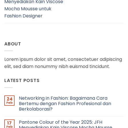
Menyediakan Kain Viscose
Mocha Mousse untuk
Fashion Designer
ABOUT
Lorem ipsum dolor sit amet, consectetuer adipiscing
elit, sed diam nonummy nibh euismod tincidunt.
LATEST POSTS
Networking in Fashion: Bagaimana Cara
24
Feb
Bertemu dengan Fashion Profesional dan
Berkolaborasi?
No
Comments
Pantone Colour of the Year 2025: JFH
17
on
Networking
Feb
Menyediakan Kain Viscose Mocha Mousse