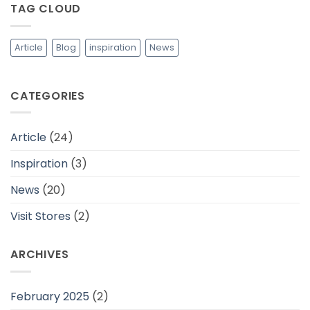
TAG CLOUD
Adem
dan
Cocok
Untuk
Daerah
Article
Blog
inspiration
News
Tropis
CATEGORIES
Article
(24)
Inspiration
(3)
News
(20)
Visit Stores
(2)
ARCHIVES
February 2025
(2)