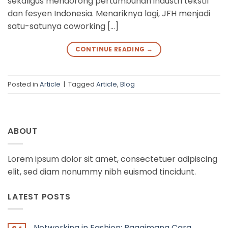
sekaligus mendorong pertumbuhan industri tekstil
dan fesyen Indonesia. Menariknya lagi, JFH menjadi
satu-satunya coworking […]
CONTINUE READING
→
Posted in
Article
|
Tagged
Article
,
Blog
ABOUT
Lorem ipsum dolor sit amet, consectetuer adipiscing
elit, sed diam nonummy nibh euismod tincidunt.
LATEST POSTS
Networking in Fashion: Bagaimana Cara