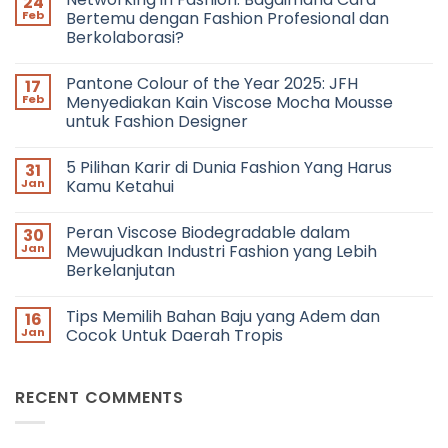
24
Feb
Bertemu dengan Fashion Profesional dan
Berkolaborasi?
No
Comments
Pantone Colour of the Year 2025: JFH
17
on
Networking
Feb
Menyediakan Kain Viscose Mocha Mousse
in
untuk Fashion Designer
Fashion:
Bagaimana
No
Cara
Comments
Bertemu
5 Pilihan Karir di Dunia Fashion Yang Harus
31
on
dengan
Pantone
Jan
Kamu Ketahui
Fashion
Colour
Profesional
of
No
dan
the
Comments
Berkolaborasi?
Peran Viscose Biodegradable dalam
30
Year
on
2025:
5
Jan
Mewujudkan Industri Fashion yang Lebih
JFH
Pilihan
Berkelanjutan
Menyediakan
Karir
Kain
di
No
Viscose
Dunia
Comments
Mocha
Fashion
Tips Memilih Bahan Baju yang Adem dan
16
on
Mousse
Yang
Peran
Jan
Cocok Untuk Daerah Tropis
untuk
Harus
Viscose
Fashion
Kamu
Biodegradable
No
Designer
Ketahui
dalam
Comments
Mewujudkan
on
RECENT COMMENTS
Industri
Tips
Fashion
Memilih
yang
Bahan
Lebih
Baju
Berkelanjutan
yang