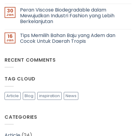
of
No
dan
the
Comments
Berkolaborasi?
Peran Viscose Biodegradable dalam
30
Year
on
2025:
5
Jan
Mewujudkan Industri Fashion yang Lebih
JFH
Pilihan
Berkelanjutan
Menyediakan
Karir
Kain
di
No
Viscose
Dunia
Comments
Mocha
Fashion
Tips Memilih Bahan Baju yang Adem dan
16
on
Mousse
Yang
Peran
Jan
Cocok Untuk Daerah Tropis
untuk
Harus
Viscose
Fashion
Kamu
Biodegradable
No
Designer
Ketahui
dalam
Comments
Mewujudkan
on
RECENT COMMENTS
Industri
Tips
Fashion
Memilih
yang
Bahan
Lebih
Baju
Berkelanjutan
yang
TAG CLOUD
Adem
dan
Cocok
Untuk
Daerah
Article
Blog
inspiration
News
Tropis
CATEGORIES
Article
(24)