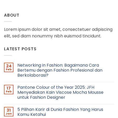
ABOUT
Lorem ipsum dolor sit amet, consectetuer adipiscing
elit, sed diam nonummy nibh euismod tincidunt.
LATEST POSTS
Networking in Fashion: Bagaimana Cara
24
Feb
Bertemu dengan Fashion Profesional dan
Berkolaborasi?
No
Comments
Pantone Colour of the Year 2025: JFH
17
on
Networking
Feb
Menyediakan Kain Viscose Mocha Mousse
in
untuk Fashion Designer
Fashion:
Bagaimana
No
Cara
Comments
Bertemu
5 Pilihan Karir di Dunia Fashion Yang Harus
31
on
dengan
Pantone
Jan
Kamu Ketahui
Fashion
Colour
Profesional