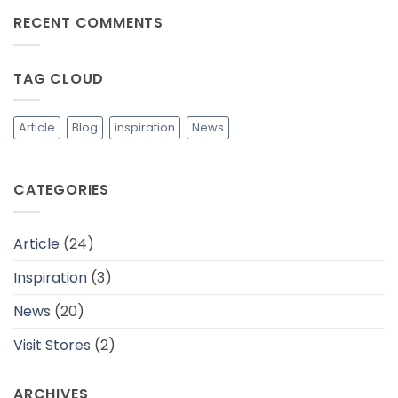
Mewujudkan
on
RECENT COMMENTS
Industri
Tips
Fashion
Memilih
yang
Bahan
Lebih
Baju
Berkelanjutan
yang
TAG CLOUD
Adem
dan
Cocok
Untuk
Daerah
Article
Blog
inspiration
News
Tropis
CATEGORIES
Article
(24)
Inspiration
(3)
News
(20)
Visit Stores
(2)
ARCHIVES