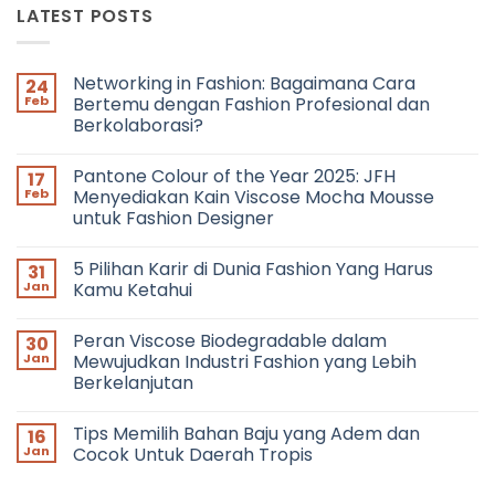
LATEST POSTS
Networking in Fashion: Bagaimana Cara
24
Feb
Bertemu dengan Fashion Profesional dan
Berkolaborasi?
No
Comments
Pantone Colour of the Year 2025: JFH
17
on
Networking
Feb
Menyediakan Kain Viscose Mocha Mousse
in
untuk Fashion Designer
Fashion:
Bagaimana
No
Cara
Comments
Bertemu
5 Pilihan Karir di Dunia Fashion Yang Harus
31
on
dengan
Pantone
Jan
Kamu Ketahui
Fashion
Colour
Profesional
of
No
dan
the
Comments
Berkolaborasi?
Peran Viscose Biodegradable dalam
30
Year
on
2025:
5
Jan
Mewujudkan Industri Fashion yang Lebih
JFH
Pilihan
Berkelanjutan
Menyediakan
Karir
Kain
di
No
Viscose
Dunia
Comments
Mocha
Fashion
Tips Memilih Bahan Baju yang Adem dan
16
on
Mousse
Yang
Peran
Jan
Cocok Untuk Daerah Tropis
untuk
Harus
Viscose
Fashion
Kamu
Biodegradable
No
Designer
Ketahui
dalam
Comments