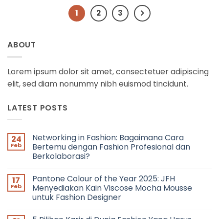
1
2
3
ABOUT
Lorem ipsum dolor sit amet, consectetuer adipiscing
elit, sed diam nonummy nibh euismod tincidunt.
LATEST POSTS
Networking in Fashion: Bagaimana Cara
24
Feb
Bertemu dengan Fashion Profesional dan
Berkolaborasi?
No
Comments
Pantone Colour of the Year 2025: JFH
17
on
Networking
Feb
Menyediakan Kain Viscose Mocha Mousse
in
untuk Fashion Designer
Fashion:
Bagaimana
No
Cara
Comments
Bertemu