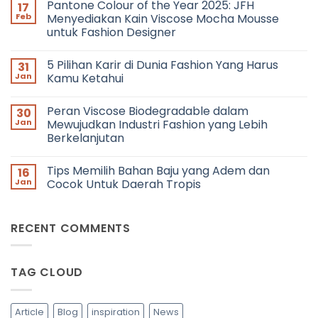
Pantone Colour of the Year 2025: JFH
17
on
Networking
Feb
Menyediakan Kain Viscose Mocha Mousse
in
untuk Fashion Designer
Fashion:
Bagaimana
No
Cara
Comments
Bertemu
5 Pilihan Karir di Dunia Fashion Yang Harus
31
on
dengan
Pantone
Jan
Kamu Ketahui
Fashion
Colour
Profesional
of
No
dan
the
Comments
Berkolaborasi?
Peran Viscose Biodegradable dalam
30
Year
on
2025:
5
Jan
Mewujudkan Industri Fashion yang Lebih
JFH
Pilihan
Berkelanjutan
Menyediakan
Karir
Kain
di
No
Viscose
Dunia
Comments
Mocha
Fashion
Tips Memilih Bahan Baju yang Adem dan
16
on
Mousse
Yang
Peran
Jan
Cocok Untuk Daerah Tropis
untuk
Harus
Viscose
Fashion
Kamu
Biodegradable
No
Designer
Ketahui
dalam
Comments
Mewujudkan
on
RECENT COMMENTS
Industri
Tips
Fashion
Memilih
yang
Bahan
Lebih
Baju
Berkelanjutan
yang
TAG CLOUD
Adem
dan
Cocok
Untuk
Daerah
Article
Blog
inspiration
News
Tropis