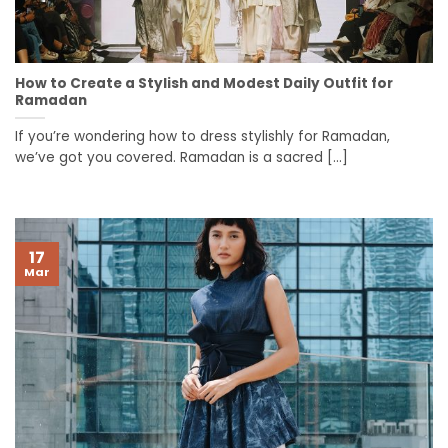
How to Create a Stylish and Modest Daily Outfit for
Ramadan
If you’re wondering how to dress stylishly for Ramadan,
we’ve got you covered. Ramadan is a sacred [...]
17
Mar