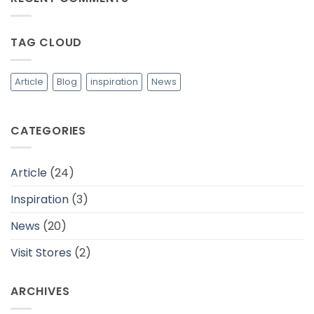
Fashion
Memilih
yang
Bahan
Lebih
Baju
Berkelanjutan
yang
TAG CLOUD
Adem
dan
Cocok
Untuk
Daerah
Article
Blog
inspiration
News
Tropis
CATEGORIES
Article
(24)
Inspiration
(3)
News
(20)
Visit Stores
(2)
ARCHIVES