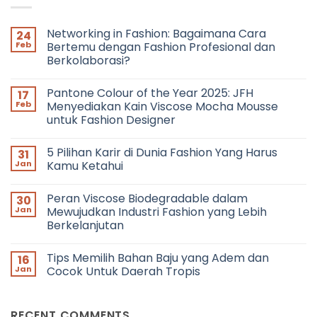
Networking in Fashion: Bagaimana Cara
24
Feb
Bertemu dengan Fashion Profesional dan
Berkolaborasi?
No
Comments
Pantone Colour of the Year 2025: JFH
17
on
Networking
Feb
Menyediakan Kain Viscose Mocha Mousse
in
untuk Fashion Designer
Fashion:
Bagaimana
No
Cara
Comments
Bertemu
5 Pilihan Karir di Dunia Fashion Yang Harus
31
on
dengan
Pantone
Jan
Kamu Ketahui
Fashion
Colour
Profesional
of
No
dan
the
Comments
Berkolaborasi?
Peran Viscose Biodegradable dalam
30
Year
on
2025:
5
Jan
Mewujudkan Industri Fashion yang Lebih
JFH
Pilihan
Berkelanjutan
Menyediakan
Karir
Kain
di
No
Viscose
Dunia
Comments
Mocha
Fashion
Tips Memilih Bahan Baju yang Adem dan
16
on
Mousse
Yang
Peran
Jan
Cocok Untuk Daerah Tropis
untuk
Harus
Viscose
Fashion
Kamu
Biodegradable
No
Designer
Ketahui
dalam
Comments
Mewujudkan
on
RECENT COMMENTS
Industri
Tips