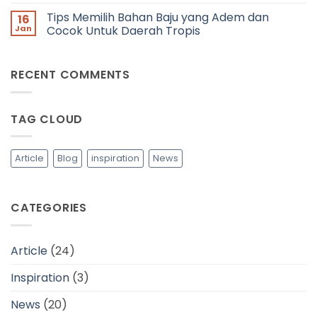
Viscose
Dunia
Comments
Mocha
Fashion
Tips Memilih Bahan Baju yang Adem dan
16
on
Mousse
Yang
Peran
Jan
Cocok Untuk Daerah Tropis
untuk
Harus
Viscose
Fashion
Kamu
Biodegradable
No
Designer
Ketahui
dalam
Comments
Mewujudkan
on
RECENT COMMENTS
Industri
Tips
Fashion
Memilih
yang
Bahan
Lebih
Baju
Berkelanjutan
yang
TAG CLOUD
Adem
dan
Cocok
Untuk
Daerah
Article
Blog
inspiration
News
Tropis
CATEGORIES
Article
(24)
Inspiration
(3)
News
(20)