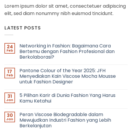
Lorem ipsum dolor sit amet, consectetuer adipiscing
elit, sed diam nonummy nibh euismod tincidunt.
LATEST POSTS
Networking in Fashion: Bagaimana Cara
24
Feb
Bertemu dengan Fashion Profesional dan
Berkolaborasi?
No
Comments
Pantone Colour of the Year 2025: JFH
17
on
Networking
Feb
Menyediakan Kain Viscose Mocha Mousse
in
untuk Fashion Designer
Fashion:
Bagaimana
No
Cara
Comments
Bertemu
5 Pilihan Karir di Dunia Fashion Yang Harus
31
on
dengan
Pantone
Jan
Kamu Ketahui
Fashion
Colour
Profesional
of
No
dan
the
Comments
Berkolaborasi?
Peran Viscose Biodegradable dalam
30
Year
on
2025:
5
Jan
Mewujudkan Industri Fashion yang Lebih
JFH
Pilihan
Berkelanjutan
Menyediakan
Karir
Kain
di
No