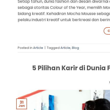
Setiap tahun, dunia fashion dan desain diwarnai
sebagai otoritas Colour of the Year, memilih
bidang kreatif. Kehadiran Mocha Mousse sebaga
pelaku industri kreatif untuk berkreasi dan ber
C
Posted in
Article
|
Tagged
Article
,
Blog
5 Pilihan Karir di Duni
31
Jan