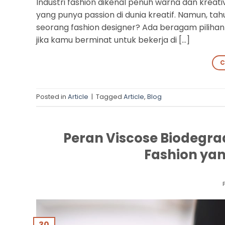
Industri fashion dikenal penuh warna dan kreativi
yang punya passion di dunia kreatif. Namun, ta
seorang fashion designer? Ada beragam pilihan 
jika kamu berminat untuk bekerja di […]
C
Posted in
Article
|
Tagged
Article
,
Blog
Peran Viscose Biodegr
Fashion yan
30