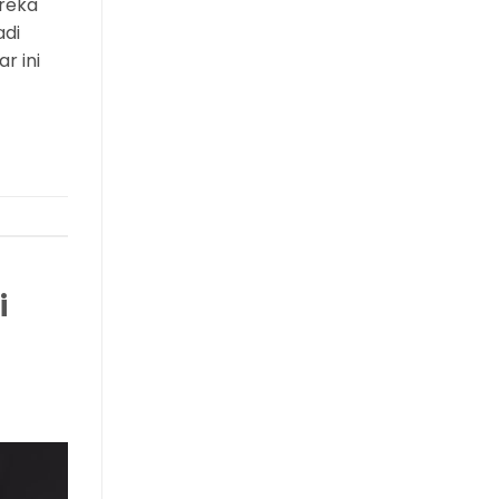
ereka
adi
r ini
i