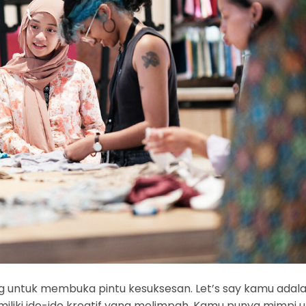
ing untuk membuka pintu kesuksesan. Let’s say kamu adal
liki ide-ide kreatif yang melimpah. Kamu punya mimpi 