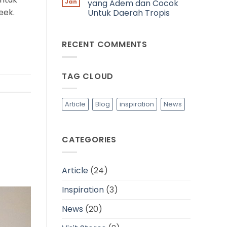
Peran
Jan
yang Adem dan Cocok
Viscose
eek.
Untuk Daerah Tropis
Biodegradable
dalam
No
Mewujudkan
Comments
Industri
on
Fashion
RECENT COMMENTS
Tips
yang
Memilih
Lebih
Bahan
Berkelanjutan
Baju
yang
TAG CLOUD
Adem
dan
Cocok
Untuk
Daerah
Article
Blog
inspiration
News
Tropis
CATEGORIES
Article
(24)
Inspiration
(3)
News
(20)