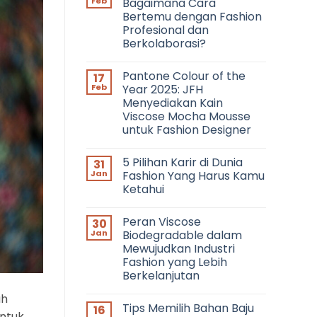
Feb
Bagaimana Cara
Bertemu dengan Fashion
Profesional dan
Berkolaborasi?
No
Comments
Pantone Colour of the
17
on
Networking
Feb
Year 2025: JFH
in
Menyediakan Kain
Fashion:
Bagaimana
Viscose Mocha Mousse
Cara
untuk Fashion Designer
Bertemu
dengan
No
Fashion
Comments
Profesional
5 Pilihan Karir di Dunia
31
on
dan
Pantone
Jan
Fashion Yang Harus Kamu
Berkolaborasi?
Colour
Ketahui
of
the
No
Year
Comments
2025:
Peran Viscose
30
on
JFH
5
Jan
Biodegradable dalam
Menyediakan
Pilihan
Kain
Mewujudkan Industri
Karir
Viscose
di
Fashion yang Lebih
Mocha
Dunia
Mousse
Berkelanjutan
Fashion
untuk
Yang
No
Fashion
Harus
ah
Comments
Designer
Kamu
Tips Memilih Bahan Baju
16
on
Ketahui
untuk